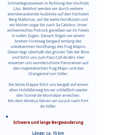
Schneidegraswiesen in Richtung des Hochtals
Lluc. Belohnt werden wir durch weitere
atemberaubende Ausblicke auf den höchsten
Berg Mallorcas, auf die weite Nordküste und
wir blicken sogar bis nach Sa Calobra. Unser
einheimisches Picknick genießen wir im Freien
in vollen Zügen. Danach folgen wir einem
breiten Forstweg bergauf entlang des
unbekannten Nordhangs des Puig Majors.
Dieser liegt oberhalb des grünen Tals der Binis
und führt uns zum Pass Coll de Bini. Hier
erwarten uns wunderschöne Panoramen auf
den majestätischen Puig Major und das
Orangental von Sóller.
Die letzte Etappe führt uns bergab auf einem
alten Holzfällerweg bis wir schließlich wieder
den Tunnel de Monnàber erreichen.
Mit dem Minibus fahren wir zurück nach Port
de Sóller.
Schwere und lange Bergwanderung
Länge: ca. 15 km