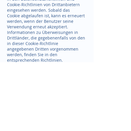
Cookie-Richtlinien von Drittanbietern
eingesehen werden. Sobald das
Cookie abgelaufen ist, kann es erneuert
werden, wenn der Benutzer seine
Verwendung erneut akzeptiert.
Informationen zu Überweisungen in
Drittländer, die gegebenenfalls von den
in dieser Cookie-Richtlinie
angegebenen Dritten vorgenommen
werden, finden Sie in den
entsprechenden Richtlinien.
_SAPISID Von Dritten. Lieferant: Google
Dauerhaftes cookie Gültigkeit/Laufzeit: 1
Jahr.google.com ANALYSE COOKIES
_SIDCC Von Dritten. Lieferant: Google
Dauerhaftes cookie Gültigkeit/Laufzeit: 1
Jahr.google.com ANALYSE COOKIES
_SSID Von Dritten. Lieferant: Google
Dauerhaftes cookie Gültigkeit/Laufzeit: 1
Jahr.google.com ANALYSE COOKIES
1PJAR Von Dritten. Lieferant: Google
Dauerhaftes cookie Gültigkeit/Laufzeit: 1