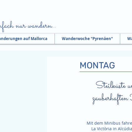
fach nur wandern...
nderungen auf Mallorca
Wanderwoche "Pyrenäen"
Wa
MONTAG
Steilküste 
zauberhaften
Mit dem Minibus fahre
La Victòria in Alcúdi