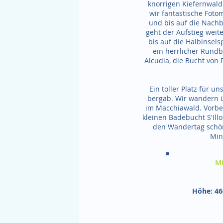
knorrigen Kiefernwal
wir fantastische Foto
und bis auf die Nach
geht der Aufstieg weit
bis auf die Halbinselsp
ein herrlicher Rundb
Alcudia, die Bucht von
Ein toller Platz für u
bergab. Wir wandern ü
im Macchiawald. Vorbei
kleinen Badebucht S'Ill
den Wandertag schön
Min
Mi
Höhe: 46