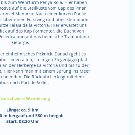
d bis zum Wehrturm Penya Roja. Hier haben
motive auf die Steilküste vom Cap des Pinar
barinsel Menorca. Nach einer kurzen Pause
er über einen Forstweg und über Steinpfade
itze Talaia de la Victòria. Hier erwartet uns
lick auf das Kap Formentor, die Bucht von
 Pollença und auf das heimische Tramuntana
Gebirge.
nser einheimisches Picknick. Danach geht es
ber einen alten, steinigen Ziegenjägerpfad
 an der Herberge La Victòria und bis zu der
ot. Hier kann man mit einem Sprung ins Meer
 beenden. Die Rückfahrt erfolgt mit dem
ibus nach Port de Sóller.
ttelschwere Wanderung
Länge: ca. 9 km
0 m bergauf und 580 m bergab
Start: 08:30 Uhr