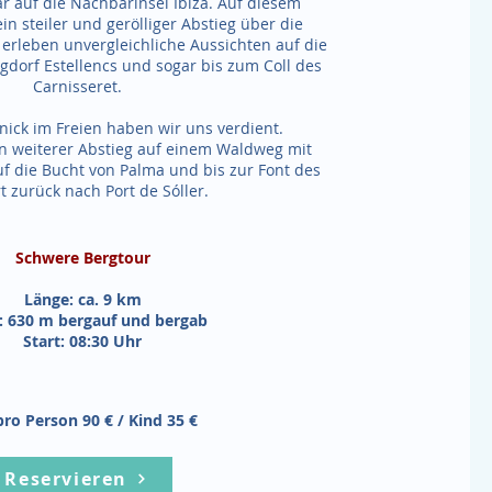
gar auf die Nachbarinsel Ibiza. Auf diesem
in steiler und gerölliger Abstieg über die
 erleben unvergleichliche Aussichten auf die
gdorf Estellencs und sogar bis zum Coll des
Carnisseret.
knick im Freien haben wir uns verdient.
in weiterer Abstieg auf einem Waldweg mit
f die Bucht von Palma und bis zur Font des
rt zurück nach Port de Sóller.
Schwere Bergtour
Länge: ca. 9 km
 630 m bergauf und bergab
Start: 08:30 Uhr
pro Person 90 € / Kind 35 €
Reservieren