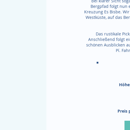
bei klarer Sicht so
Bergpfad folgt nun e
Kreuzung Es Bisbe. Wir
Westküste, auf das Ber
Das rustikale Pic
Anschließend folgt e
schönen Ausblicken au
Pí. Fah
Höhe:
Preis 