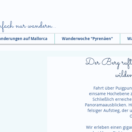
fach nur wandern...
nderungen auf Mallorca
Wanderwoche "Pyrenäen"
Wa
Der Berg ruft!
wilde
Fahrt über Puigpun
einsame Hochebene z
Schließlich erreich
Panoramaausblicken. Hie
felsiger Aufstieg, der
G
Wir erleben einen gig